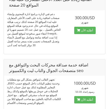
المواقع 20 صفحة
دعم فني لإدارة برنامج ادارة المحتوى وإنشاء
300.00USD
صفحات اضافية زيادة على العدد الأعلى المتعارف
عليه لبدء المواقع 20 صفحة كذلك ترتيب هيكلة
شهري
الموقع وبياناته في حال عدم وجود هيكلة للموقع
الخاص بالعميل .. مع عمل عدد 20 تصميم شهريا او
أطلبه الآن
انتقاء صور مدفوعة لموقع العميل من freepik.
إذا تمت اضافة متابعة وتواصل مع العميل لأنشاء
وتعديل الصفحات تحسب هذه بسعر ساعة العمل
30 دولار للساعة كحد أدنى
اضافة خدمة صداقة محركات البحث والتوافق مع
متصفحات الجوال والتاب ليت والكمبيوتر seo
تجهيز القالب ليتوافق بشكل آلي مع متطلبات
1000.00USD
الـSEO وخدمة تنظيم البيانات داخل الموقع حسب
المعايير المطلوبة لذلك مع عمل حساب ادارة
شهري
التحليلات في جوجل وربطها بالموقع وكذلك ربط
50.00 رسوم إعداد
الموقع مع خدمات مشرفي المواقع .. مع اختيار
الكلمات الدلالية بالتعاون مع صاحب الموقع لكلا من
أطلبه الآن
الموقع الرئيسي وصفحات الأقسام.