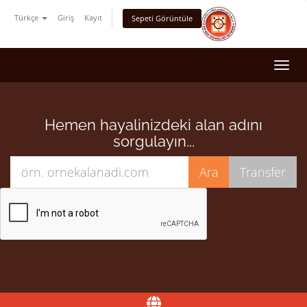
Türkçe
Giriş
Kayıt
Sepeti Görüntüle
Togg
navi
Hemen hayalinizdeki alan adını
sorgulayın...