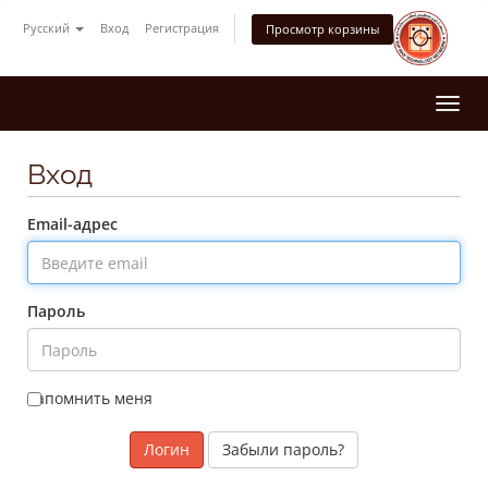
Русский
Вход
Регистрация
Просмотр корзины
Togg
navi
Вход
Email-адрес
Пароль
Запомнить меня
Забыли пароль?