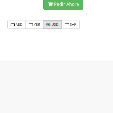
Pedir Ahora
AED
YER
USD
SAR