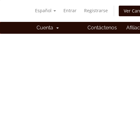
Español
Entrar
Registrarse
Ver Car
Cuenta
Contáctenos
Afilia