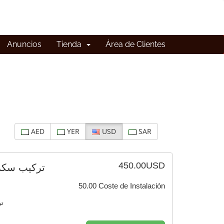
Anuncios
Tienda
Área de Clientes
AED
YER
USD
SAR
450.00USD
تركيب سكريب
50.00 Coste de Instalación
تر