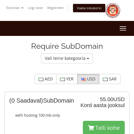
Estonian
Logi sisse
Registreeri
Vaata ostukorvi
Togg
navi
Require SubDomain
Vali teine kategooria
AED
YER
USD
SAR
55.00USD
(0 Saadaval)
SubDomain
Kord aasta jooksul
with hosting 100 mb only
Telli kohe