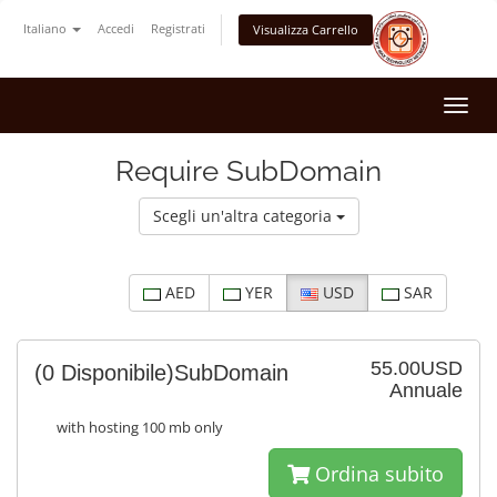
Italiano
Accedi
Registrati
Visualizza Carrello
Attiv
Navi
Require SubDomain
Scegli un'altra categoria
AED
YER
USD
SAR
55.00USD
(0 Disponibile)
SubDomain
Annuale
with hosting 100 mb only
Ordina subito